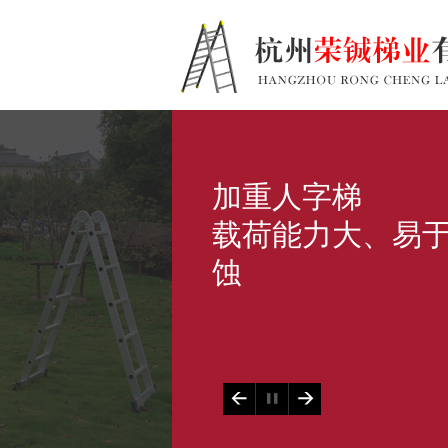
加重人字梯
载荷能力大、易
蚀